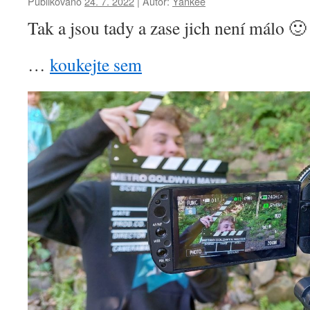
Publikováno
24. 7. 2022
|
Autor:
Yankee
Tak a jsou tady a zase jich není málo 🙂
…
koukejte sem