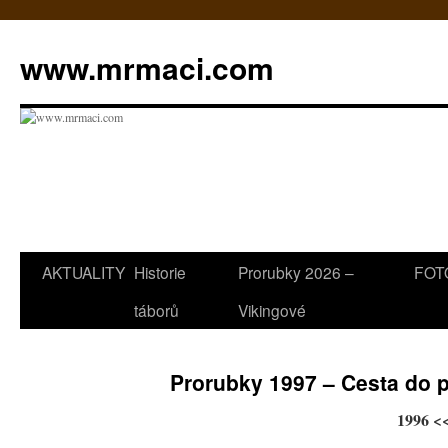
www.mrmaci.com
AKTUALITY
Historie
Prorubky 2026 –
FOTO
Přejít
táborů
Vikingové
k
obsahu
Prorubky 1997 – Cesta do p
webu
1996 <