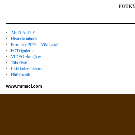
FOTKY 
AKTUALITY
Historie táborů
Prorubky 2026 – Vikingové
FOTOgalerie
VIDEO zkrat(k)y
Tábořiště
Lidé kolem tábora
Hláškovník
www.mrmaci.com